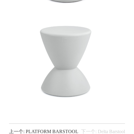
上一个: PLATFORM BARSTOOL
下一个: Delta Barstool