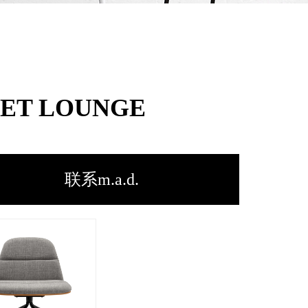
ET LOUNGE
联系m.a.d.