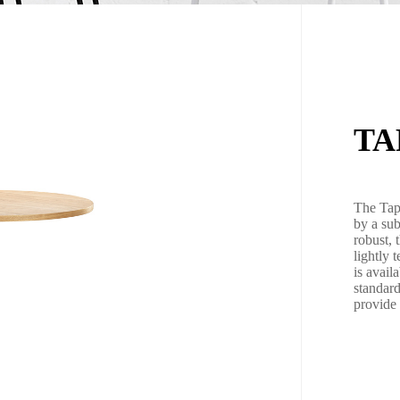
TA
The Tape
by a sub
robust, 
lightly 
is avail
standard
provide 