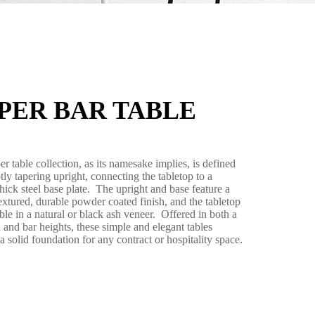
PER BAR TABLE
r table collection, as its namesake implies, is defined
tly tapering upright, connecting the tabletop to a
thick steel base plate. The upright and base feature a
textured, durable powder coated finish, and the tabletop
able in a natural or black ash veneer. Offered in both a
 and bar heights, these simple and elegant tables
a solid foundation for any contract or hospitality space.