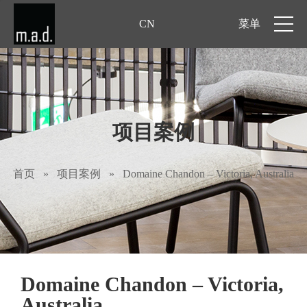
CN
菜单
项目案例
首页
»
项目案例
»
Domaine Chandon – Victoria, Australia
Domaine Chandon – Victoria,
Australia