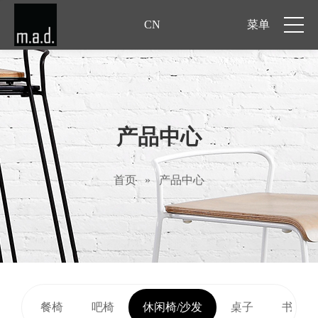
CN
菜单
产品中心
首页
»
产品中心
餐椅
吧椅
休闲椅/沙发
桌子
书桌